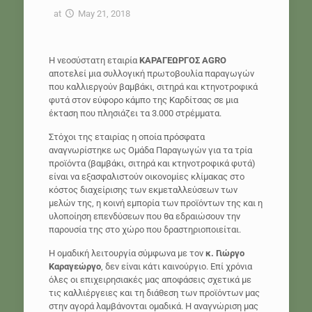
at
May 21, 2018
Η νεοσύστατη εταιρία
ΚΑΡΑΓΕΩΡΓΟΣ AGRO
αποτελεί μια συλλογική πρωτοβουλία παραγωγών
που καλλιεργούν βαμβάκι, σιτηρά και κτηνοτροφικά
φυτά στον εύφορο κάμπο της Καρδίτσας σε μια
έκταση που πλησιάζει τα 3.000 στρέμματα.
Στόχοι της εταιρίας η οποία πρόσφατα
αναγνωρίστηκε ως Ομάδα Παραγωγών για τα τρία
προϊόντα (βαμβάκι, σιτηρά και κτηνοτροφικά φυτά)
είναι να εξασφαλιστούν οικονομίες κλίμακας στο
κόστος διαχείρισης των εκμεταλλεύσεων των
μελών της, η κοινή εμπορία των προϊόντων της και η
υλοποίηση επενδύσεων που θα εδραιώσουν την
παρουσία της στο χώρο που δραστηριοποιείται.
Η ομαδική λειτουργία σύμφωνα με τον
κ. Γιώργο
Καραγεώργο
, δεν είναι κάτι καινούργιο. Επί χρόνια
όλες οι επιχειρησιακές μας αποφάσεις σχετικά με
τις καλλιέργειες και τη διάθεση των προϊόντων μας
στην αγορά λαμβάνονται ομαδικά. Η αναγνώριση μας