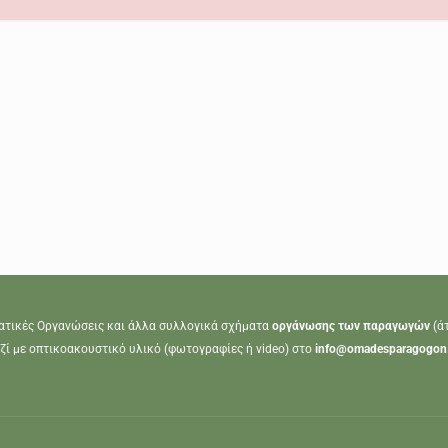
ατικές Οργανώσεις και άλλα συλλογικά σχήματα
οργάνωσης των παραγωγών
(ά
ζί με οπτικοακουστικό υλικό (φωτογραφίες ή video) στο
info@omadesparagogon