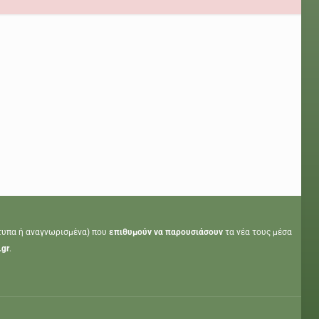
τυπα ή αναγνωρισμένα) που
επιθυμούν να παρουσιάσουν
τα νέα τους μέσα
.gr
.