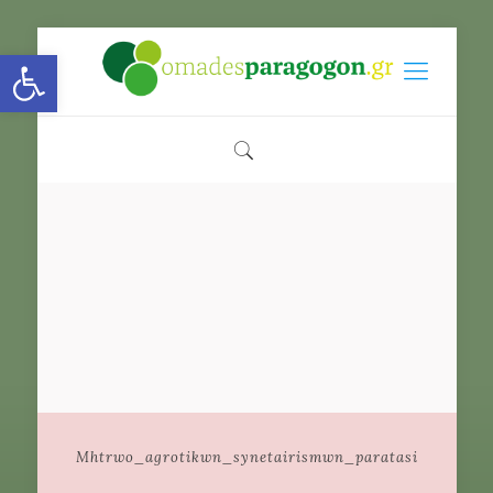
Open toolbar
Mhtrwo_agrotikwn_synetairismwn_paratasi