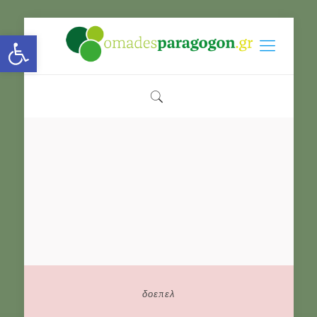
Open toolbar
δοεπελ