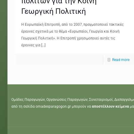
πολιτών για την Κοινή
Γεωργική Πολιτική
H Ευρωπαϊκή Επιτροπή, από το 2007, πραγματοποιεί τακτικές
έρευνες σχετικά με το θέμα «Ευρωπαίοι, Γεωργία και Κοινή
Γεωργική Πολιτική». Η Επιτροπή χρησιμοποιεί αυτές τις
έρευνες για
[…]
Read more
Ομάδες Παραγωγών, Οργανώσεις Παραγωγών, Συνεταιρισμοί, Διεπαγγελμ
από τη σελίδα omadesparagogon.gr μπορούν να
αποστέλλουν κείμενα
μα