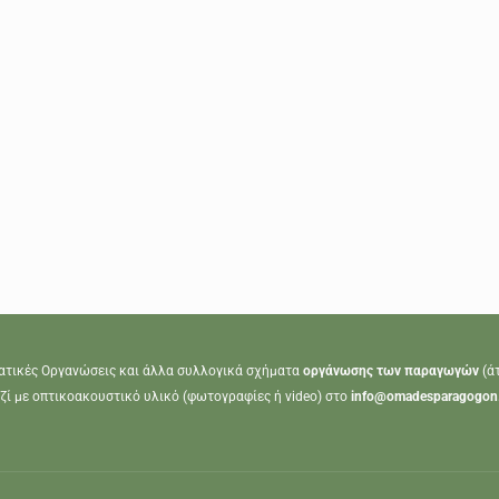
ατικές Οργανώσεις και άλλα συλλογικά σχήματα
οργάνωσης των παραγωγών
(ά
ζί με οπτικοακουστικό υλικό (φωτογραφίες ή video) στο
info@omadesparagogon