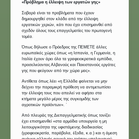
«Πρόβλημα η έλλειψη των εργατών γης»
Σοβαρά είναι τα προβλήματα που έχουν
δημιουργηθεί στον κλάδο από την έλλειψη
εργατικών χεριών, κάτι που έχει επισημανθεί από
σχεδόν όλους τους επαγγελματίες του πρωτογενή
τομέα.
Όπως δήλωσε ο Πρόεδρος της ΠΕΜΕΤΕ άλλες
ευρωπαϊκές χώρες όπως «η Ισπανία, η Γερμανία, η
Ιταλία έχουν άρει όλα τα γραφειοκρατικά εμπόδια,
προσελκύοντας Αλβανούς και Πακιστανούς εργάτες
γης που φεύγουν από την χώρα μας».
Αντίθετα όπως λέει «η Ελλάδα φαίνεται να μην
δείχνει την παραμικρή πρόθεση να αντιμετωπίσει
την έλλειψη τους που απειλεί να αφήσει στα
κτήματα μεγάλο μέρος της συγκομιδής των
αγροτικών προϊόντων». ΄
Από πλευράς της Διεπαγγελματικής όπως τονίζει
έχει επισημανθεί «στα αρμόδια υπουργεία η μη
λειτουργικότητα της υφιστάμενης διαδικασίας
(γραφειοκρατία, παράβολα, έξοδα, κ.α.) και η άμεση
ανάγκη αλλαγής αρχικά του τρόπου υπολογισμού