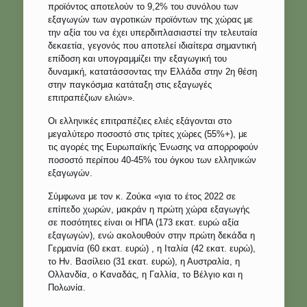
προϊόντος αποτελούν το 9,2% του συνόλου των
εξαγωγών των αγροτικών προϊόντων της χώρας με
την αξία του να έχει υπερδιπλασιαστεί την τελευταία
δεκαετία, γεγονός που αποτελεί ιδιαίτερα σημαντική
επίδοση και υπογραμμίζει την εξαγωγική του
δυναμική, κατατάσσοντας την Ελλάδα στην 2η θέση
στην παγκόσμια κατάταξη στις εξαγωγές
επιτραπέζιων ελιών».
Οι ελληνικές επιτραπέζιες ελιές εξάγονται στο
μεγαλύτερο ποσοστό στις τρίτες χώρες (55%+), με
τις αγορές της Ευρωπαϊκής Ένωσης να απορροφούν
ποσοστό περίπου 40-45% του όγκου των ελληνικών
εξαγωγών.
Σύμφωνα με τον κ. Ζούκα «για το έτος 2022 σε
επίπεδο χωρών, μακράν η πρώτη χώρα εξαγωγής
σε ποσότητες είναι οι ΗΠΑ (173 εκατ. ευρώ αξία
εξαγωγών), ενώ ακολουθούν στην πρώτη δεκάδα η
Γερμανία (60 εκατ. ευρώ) , η Ιταλία (42 εκατ. ευρώ),
το Ην. Βασίλειο (31 εκατ. ευρώ), η Αυστραλία, η
Ολλανδία, ο Καναδάς, η Γαλλία, το Βέλγιο και η
Πολωνία.