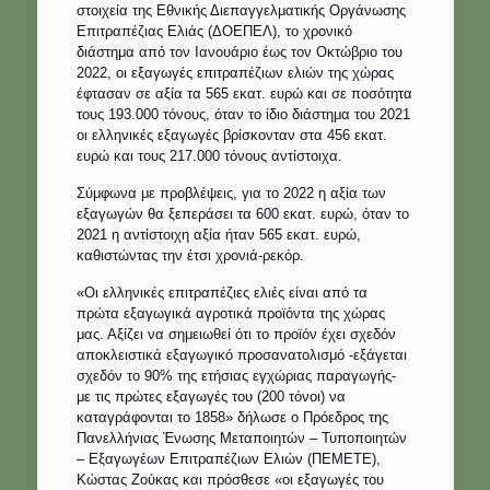
στοιχεία της Εθνικής Διεπαγγελματικής Οργάνωσης
Επιτραπέζιας Ελιάς (ΔΟΕΠΕΛ), το χρονικό
διάστημα από τον Ιανουάριο έως τον Οκτώβριο του
2022, οι εξαγωγές επιτραπέζιων ελιών της χώρας
έφτασαν σε αξία τα 565 εκατ. ευρώ και σε ποσότητα
τους 193.000 τόνους, όταν το ίδιο διάστημα του 2021
οι ελληνικές εξαγωγές βρίσκονταν στα 456 εκατ.
ευρώ και τους 217.000 τόνους αντίστοιχα.
Σύμφωνα με προβλέψεις, για το 2022 η αξία των
εξαγωγών θα ξεπεράσει τα 600 εκατ. ευρώ, όταν το
2021 η αντίστοιχη αξία ήταν 565 εκατ. ευρώ,
καθιστώντας την έτσι χρονιά-ρεκόρ.
«Οι ελληνικές επιτραπέζιες ελιές είναι από τα
πρώτα εξαγωγικά αγροτικά προϊόντα της χώρας
μας. Αξίζει να σημειωθεί ότι το προϊόν έχει σχεδόν
αποκλειστικά εξαγωγικό προσανατολισμό -εξάγεται
σχεδόν το 90% της ετήσιας εγχώριας παραγωγής-
με τις πρώτες εξαγωγές του (200 τόνοι) να
καταγράφονται το 1858» δήλωσε ο Πρόεδρος της
Πανελλήνιας Ένωσης Μεταποιητών – Τυποποιητών
– Εξαγωγέων Επιτραπέζιων Ελιών (ΠΕΜΕΤΕ),
Κώστας Ζούκας και πρόσθεσε «οι εξαγωγές του