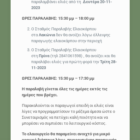
παραλαμβάνει ελιές από τη
Δευτέρα 20-11-
2023
ΩΡΕΣ ΠΑΡΑΛΑΒΗΣ: 15:30 μμ – 18:00 μμ
Ο Σταθμός Παραλαβής Ελαιοκάρπου
στα
Λακώνια
δεν θα ανοίξει λόγω έλλειψης
παραγωγής ελαιοκάρπου στην περιοχή
Ο Σταθμός Παραλαβής Ελαιοκάρπου
στη
Πρίνα
(τηλ 2841061598) , θα ανοίξει και θα
παραλάβει ελιές για πρώτη φορά την
Τρίτη 28-
11-2023
ΩΡΕΣ ΠΑΡΑΛΑΒΗΣ: 15:30 μμ – 17:30 μμ
Η παραλαβή γίνεται όλες τις ημέρες εκτός τις
ημέρες που βρέχει.
Παρακαλούνται οι παραγωγοί επειδή οι ελιές είναι
λίγες να προγραμματίσουν το μάζεμα άμεσα ώστε ο
Συνεταιρισμός να πετύχει καλή ποιότητα και να
μπορέσει να συμπιέσει το λειτουργικό κόστος.
Το ελαιουργείο θα παραμείνει ανοιχτό για μικρό
χρονικό διάστημα λόγω
περιορισμένης παραγωγής.