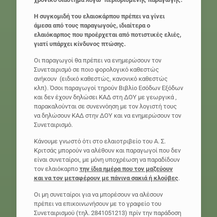
Η συγκομιδή του ελαιοκάρπου πρέπει να γίνει
άμεσα από τους παραγωγούς, ιδιαίτερα ο
ελαιόκαρπος που προέρχεται από ποτιστικές ελιές,
γιατί υπάρχει κίνδυνος πτώσης.
Οι παραγωγοί θα πρέπει να ενημερώσουν τον
Συνεταιρισμό σε ποιο φορολογικό καθεστώς
ανήκουν (ειδικό καθεστώς, κανονικό καθεστώς
κλπ). Όσοι παραγωγοί τηρούν Βιβλίο Εσόδων Εξόδων
και δεν έχουν δηλώσει ΚΑΔ στη ΔΟΥ με γεωργικά ,
παρακαλούνται σε συνεννόηση με τον λογιστή τους
να δηλώσουν ΚΑΔ στην ΔΟΥ και να ενημερώσουν τον
Συνεταιρισμό.
Κάνουμε γνωστό ότι στο ελαιοτριβείο του Α. Σ.
Κριτσάς μπορούν να αλέθουν και παραγωγοί που δεν
είναι συνεταίροι, με μόνη υποχρέωση να παραδίδουν
τον ελαιόκαρπο
την ίδια ημέρα που τον μαζεύουν
και να τον μεταφέρουν με πάνινα σακιά ή κλούβες
.
Οι μη συνεταίροι για να μπορέσουν να αλέσουν
πρέπει να επικοινωνήσουν με το γραφείο του
Συνεταιρισμού (τηλ. 2841051213) πρίν την παράδοση