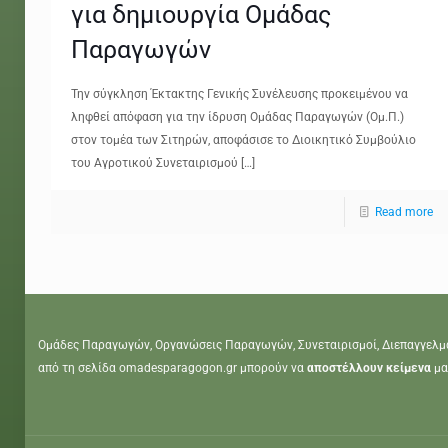
για δημιουργία Ομάδας
Παραγωγών
Την σύγκληση Έκτακτης Γενικής Συνέλευσης προκειμένου να
ληφθεί απόφαση για την ίδρυση Ομάδας Παραγωγών (Ομ.Π.)
στον τομέα των Σιτηρών, αποφάσισε το Διοικητικό Συμβούλιο
του Αγροτικού Συνεταιρισμού
[…]
Read more
Ομάδες Παραγωγών, Οργανώσεις Παραγωγών, Συνεταιρισμοί, Διεπαγγελμ
από τη σελίδα omadesparagogon.gr μπορούν να
αποστέλλουν κείμενα
μα