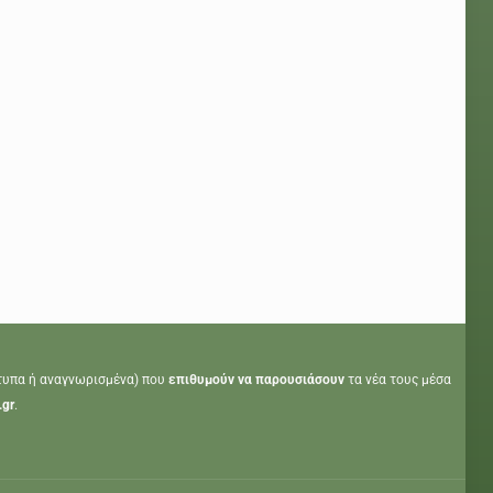
τυπα ή αναγνωρισμένα) που
επιθυμούν να παρουσιάσουν
τα νέα τους μέσα
.gr
.