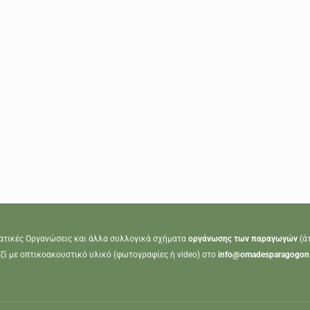
ατικές Οργανώσεις και άλλα συλλογικά σχήματα
οργάνωσης των παραγωγών
(ά
ζί με οπτικοακουστικό υλικό (φωτογραφίες ή video) στο
info@omadesparagogon